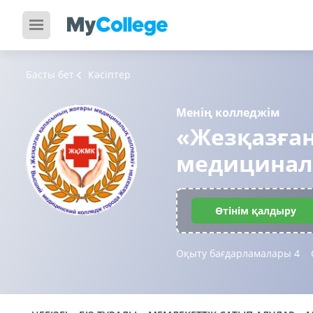
Басты бет
Кәсіптер
Менің колледжім
«Жезқазға
медицинал
Өтінім қалдыру
Оқыту бағдарламалары
4