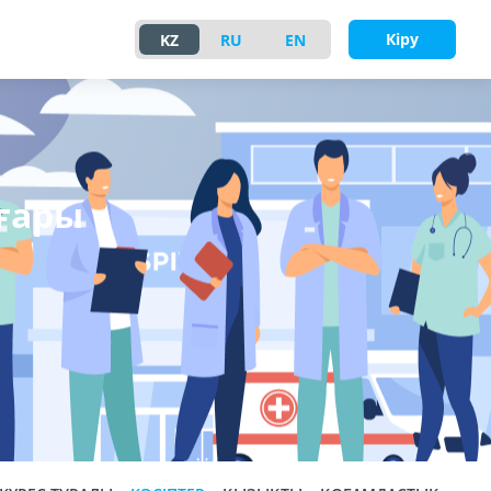
Кіру
KZ
RU
EN
ғары