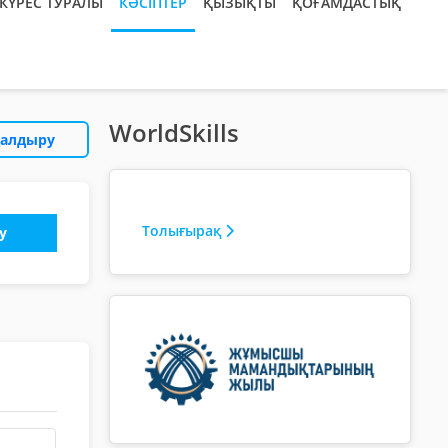
КҮРЕС ТУРАЛЫ
КӘСІПТЕР
ҚЫЗЫҚТЫ
ҚОҒАМДАСТЫҚ
WorldSkills
қалдыру
Толығырақ
у