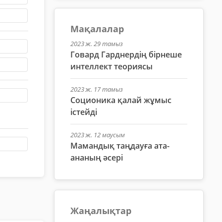
Мақалалар
2023 ж. 29 тамыз
Говард Гарднердің бірнеше
интеллект теориясы
2023 ж. 17 тамыз
Соционика қалай жұмыс
істейді
2023 ж. 12 маусым
Мамандық таңдауға ата-
ананың әсері
Жаңалықтар