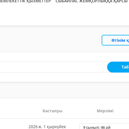
ЕМЛЕКЕТТІК ҚЫЗМЕТТЕР
СЫБАЙЛАС ЖЕМҚОРЛЫҚҚА ҚАРСЫ 
Өтінім 
Таб
Басталуы
Мерзімі
2026 ж. 1 қыркүйек
9 сынып: 46 ай