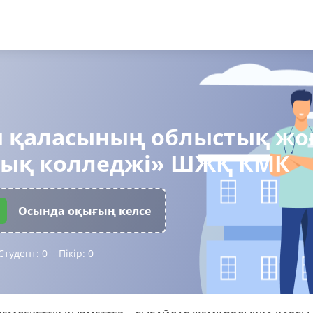
н қаласының облыстық жо
ық колледжі» ШЖҚ КМК
Осында оқығың келсе
Студент:
0
Пікір:
0