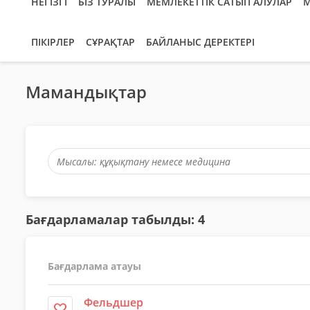
НЕГІЗГІ
БІЗ ТУРАЛЫ
МЕМЛЕКЕТТІК САТЫП АЛУЛАР
М
ПІКІРЛЕР
СҰРАҚТАР
БАЙЛАНЫС ДЕРЕКТЕРІ
Мамандықтар
Бағдарламалар табылды: 4
Бағдарлама атауы
Фельдшер