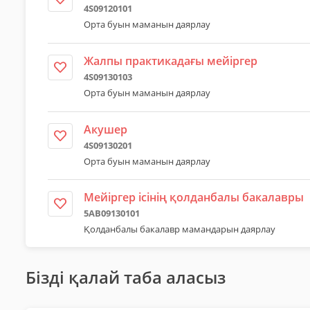
4S09120101
Орта буын маманын даярлау
Жалпы практикадағы мейіргер
4S09130103
Орта буын маманын даярлау
Акушер
4S09130201
Орта буын маманын даярлау
Мейіргер ісінің қолданбалы бакалавры
5AB09130101
Қолданбалы бакалавр мамандарын даярлау
Бізді қалай таба аласыз