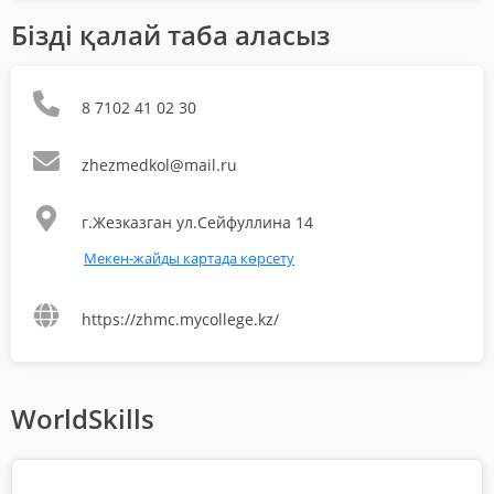
Бізді қалай таба аласыз
8 7102 41 02 30
zhezmedkol@mail.ru
г.Жезказган ул.Сейфуллина 14
Мекен-жайды картада көрсету
https://zhmc.mycollege.kz/
WorldSkills