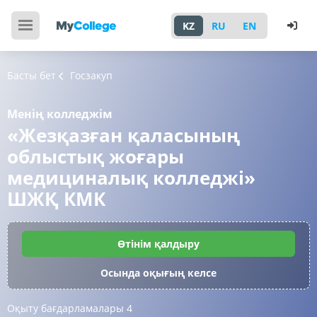
KZ
RU
EN
Басты бет
Госзакуп
Менің колледжім
«Жезқазған қаласының
облыстық жоғары
медициналық колледжі»
ШЖҚ КМК
Өтінім қалдыру
Осында оқығың келсе
Оқыту бағдарламалары
4