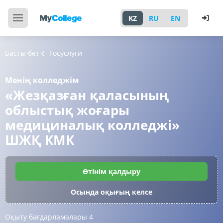
KZ
RU
EN
Басты бет
Госуслуги
Менің колледжім
«Жезқазған қаласының
облыстық жоғары
медициналық колледжі»
ШЖҚ КМК
Өтінім қалдыру
Осында оқығың келсе
Оқыту бағдарламалары
4