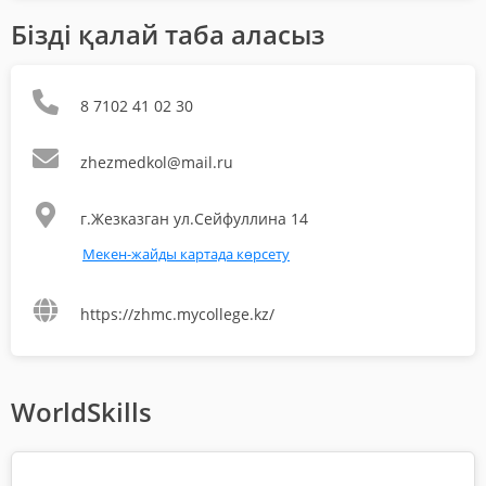
Бізді қалай таба аласыз
8 7102 41 02 30
zhezmedkol@mail.ru
г.Жезказган ул.Сейфуллина 14
Мекен-жайды картада көрсету
https://zhmc.mycollege.kz/
WorldSkills